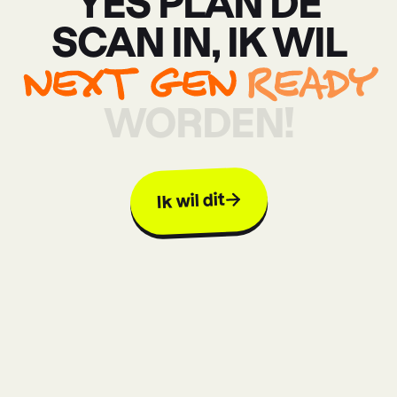
YES
PLAN
DE
SCAN
IN,
IK
WIL
NEXT
GEN
READY
WORDEN!
Ik wil dit