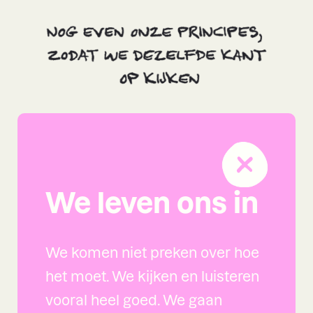
We leven ons in
We komen niet preken over hoe
het moet. We kijken en luisteren
vooral heel goed. We gaan