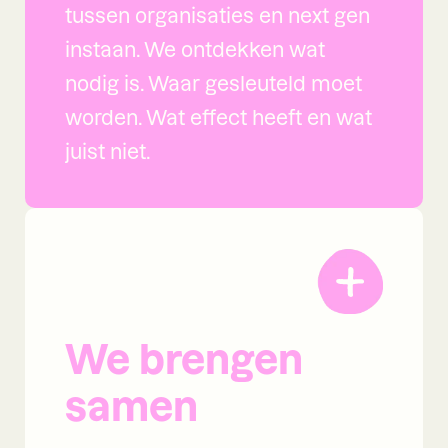
tussen organisaties en next gen
instaan. We ontdekken wat
nodig is. Waar gesleuteld moet
worden. Wat effect heeft en wat
juist niet.
We brengen
samen