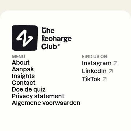
MENU
FIND US ON
About
Instagram
Aanpak
LinkedIn
Insights
TikTok
About
Instagram
Contact
Aanpak
LinkedIn
Doe de quiz
Insights
TikTok
Privacy statement
Contact
Algemene voorwaarden
Doe de quiz
Privacy statement
Algemene voorwaarden