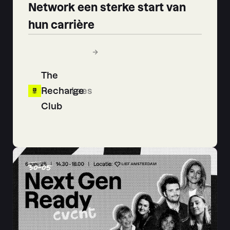
Network een sterke start van
hun carrière
The
Recharge
Lees
Club
30
-
05