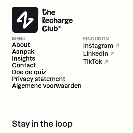
MENU
FIND US ON
About
Instagram
Aanpak
LinkedIn
Insights
TikTok
About
Instagram
Contact
Aanpak
LinkedIn
Doe de quiz
Insights
TikTok
Privacy statement
Contact
Algemene voorwaarden
Doe de quiz
Privacy statement
Algemene voorwaarden
Stay in the loop