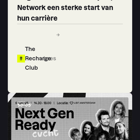
Network een sterke start van
hun carrière
The
Recharge
Lees
Club
30
-
05