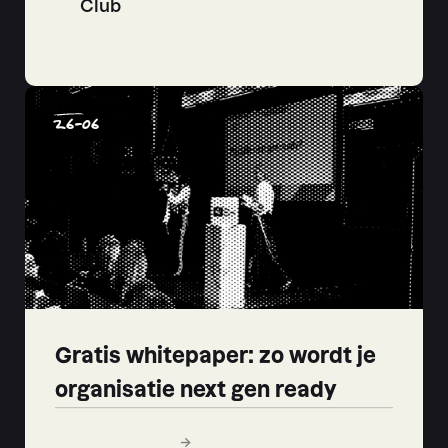
Club
26
-
06
Gratis whitepaper: zo wordt je
organisatie next gen ready