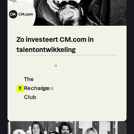
Zo investeert CM.com in
talentontwikkeling
The
Recharge
Lees
Club
20
-
01