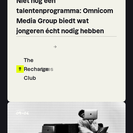
Niet nóg een
talentenprogramma: Omnicom
Media Group biedt wat
jongeren écht nodig hebben
The
Recharge
Lees
Club
04
-
06