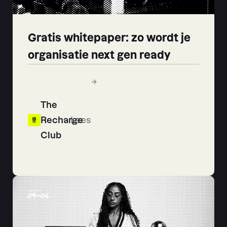
Gratis whitepaper: zo wordt je
organisatie next gen ready
The
Recharge
Lees
Club
04
-
06