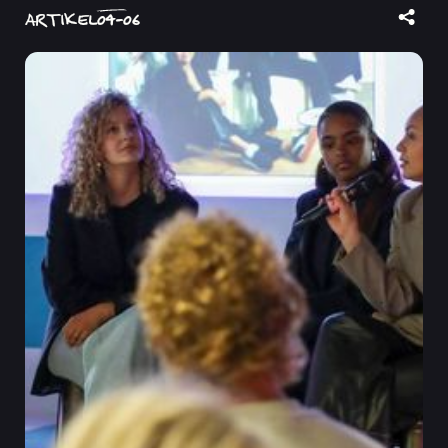
ARTIKEL
04
-
06