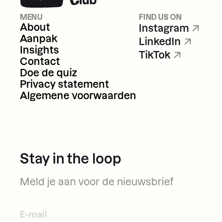
MENU
FIND US ON
About
Instagram
Aanpak
LinkedIn
Insights
TikTok
About
Instagram
Contact
Aanpak
LinkedIn
Doe de quiz
Insights
TikTok
Privacy statement
Contact
Algemene voorwaarden
Doe de quiz
Privacy statement
Algemene voorwaarden
Stay in the loop
Meld je aan voor de nieuwsbrief