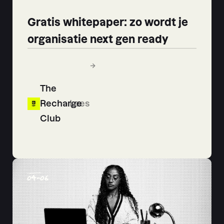
Gratis whitepaper: zo wordt je
organisatie next gen ready
The
Recharge
Lees
Club
04
-
06