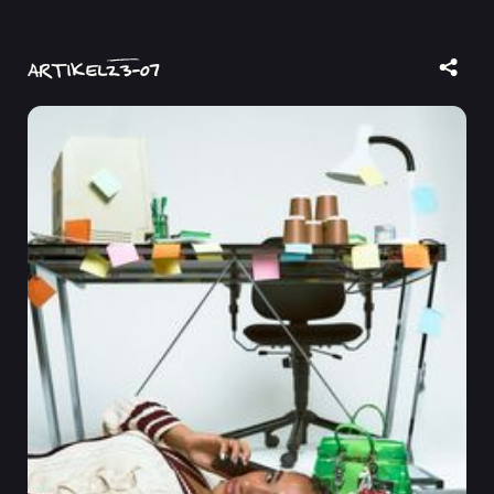
ARTIKEL
23
-
07