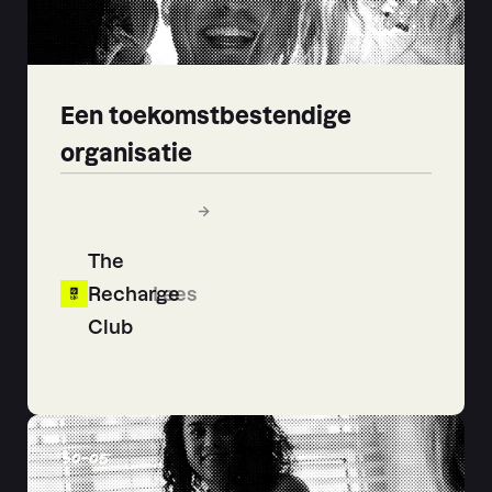
Een toekomstbestendige
organisatie
The
Recharge
Lees
Club
30
-
05