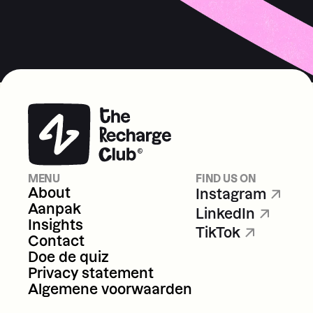
MENU
FIND US ON
About
Instagram
Aanpak
LinkedIn
Insights
TikTok
About
Instagram
Contact
Aanpak
LinkedIn
Doe de quiz
Insights
TikTok
Privacy statement
Contact
Algemene voorwaarden
Doe de quiz