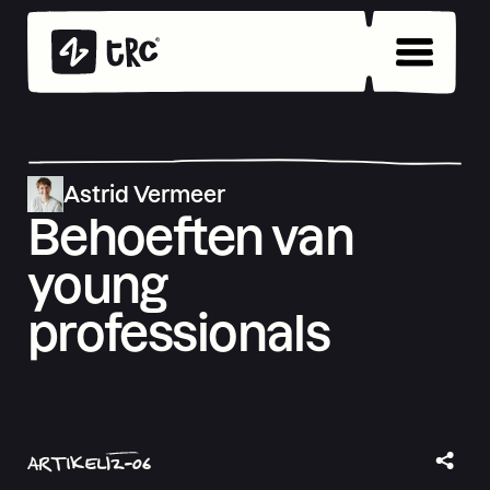
Astrid Vermeer
Behoeften van
young
professionals
ARTIKEL
12
-
06