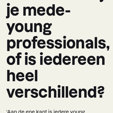
je mede-
young
professionals,
of is iedereen
heel
verschillend?
‘Aan de ene kant is iedere young