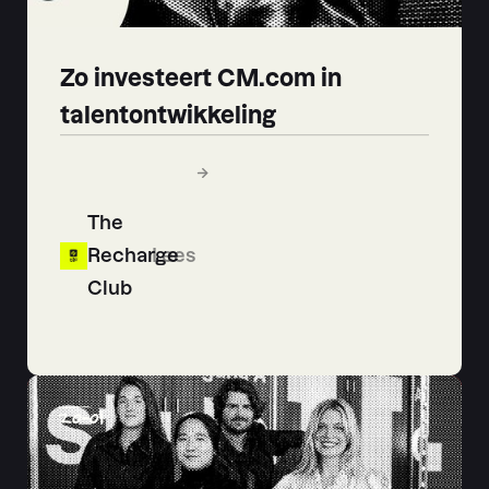
Zo investeert CM.com in
talentontwikkeling
The
Recharge
Lees
Club
20
-
01